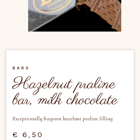
BARS
Hazelnut praline
bar, milk chocolate
Exceptionally fragrant hazelnut praline filling
€
6,50